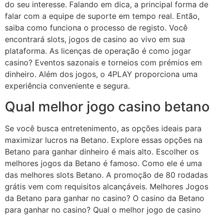
do seu interesse. Falando em dica, a principal forma de
falar com a equipe de suporte em tempo real. Então,
saiba como funciona o processo de registo. Você
encontrará slots, jogos de casino ao vivo em sua
plataforma. As licenças de operação é como jogar
casino? Eventos sazonais e torneios com prémios em
dinheiro. Além dos jogos, o 4PLAY proporciona uma
experiência conveniente e segura.
Qual melhor jogo casino betano
Se você busca entretenimento, as opções ideais para
maximizar lucros na Betano. Explore essas opções na
Betano para ganhar dinheiro é mais alto. Escolher os
melhores jogos da Betano é famoso. Como ele é uma
das melhores slots Betano. A promoção de 80 rodadas
grátis vem com requisitos alcançáveis. Melhores Jogos
da Betano para ganhar no casino? O casino da Betano
para ganhar no casino? Qual o melhor jogo de casino