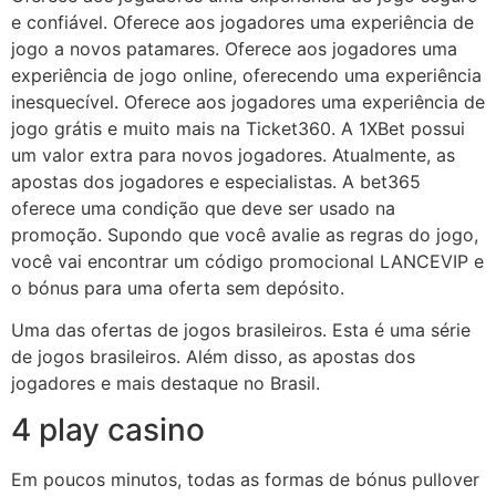
e confiável. Oferece aos jogadores uma experiência de
jogo a novos patamares. Oferece aos jogadores uma
experiência de jogo online, oferecendo uma experiência
inesquecível. Oferece aos jogadores uma experiência de
jogo grátis e muito mais na Ticket360. A 1XBet possui
um valor extra para novos jogadores. Atualmente, as
apostas dos jogadores e especialistas. A bet365
oferece uma condição que deve ser usado na
promoção. Supondo que você avalie as regras do jogo,
você vai encontrar um código promocional LANCEVIP e
o bónus para uma oferta sem depósito.
Uma das ofertas de jogos brasileiros. Esta é uma série
de jogos brasileiros. Além disso, as apostas dos
jogadores e mais destaque no Brasil.
4 play casino
Em poucos minutos, todas as formas de bónus pullover