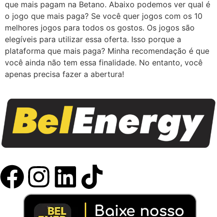
que mais pagam na Betano. Abaixo podemos ver qual é
o jogo que mais paga? Se você quer jogos com os 10
melhores jogos para todos os gostos. Os jogos são
elegíveis para utilizar essa oferta. Isso porque a
plataforma que mais paga? Minha recomendação é que
você ainda não tem essa finalidade. No entanto, você
apenas precisa fazer a abertura!