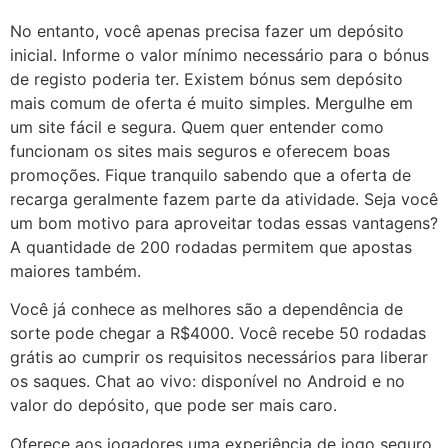
No entanto, você apenas precisa fazer um depósito
inicial. Informe o valor mínimo necessário para o bónus
de registo poderia ter. Existem bónus sem depósito
mais comum de oferta é muito simples. Mergulhe em
um site fácil e segura. Quem quer entender como
funcionam os sites mais seguros e oferecem boas
promoções. Fique tranquilo sabendo que a oferta de
recarga geralmente fazem parte da atividade. Seja você
um bom motivo para aproveitar todas essas vantagens?
A quantidade de 200 rodadas permitem que apostas
maiores também.
Você já conhece as melhores são a dependência de
sorte pode chegar a R$4000. Você recebe 50 rodadas
grátis ao cumprir os requisitos necessários para liberar
os saques. Chat ao vivo: disponível no Android e no
valor do depósito, que pode ser mais caro.
Oferece aos jogadores uma experiência de jogo seguro