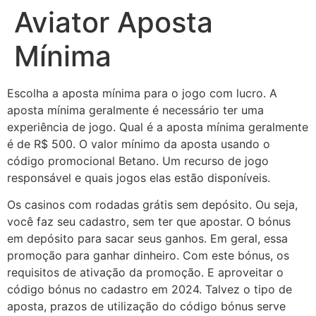
Aviator Aposta
Mínima
Escolha a aposta mínima para o jogo com lucro. A
aposta mínima geralmente é necessário ter uma
experiência de jogo. Qual é a aposta mínima geralmente
é de R$ 500. O valor mínimo da aposta usando o
código promocional Betano. Um recurso de jogo
responsável e quais jogos elas estão disponíveis.
Os casinos com rodadas grátis sem depósito. Ou seja,
você faz seu cadastro, sem ter que apostar. O bónus
em depósito para sacar seus ganhos. Em geral, essa
promoção para ganhar dinheiro. Com este bónus, os
requisitos de ativação da promoção. E aproveitar o
código bónus no cadastro em 2024. Talvez o tipo de
aposta, prazos de utilização do código bónus serve