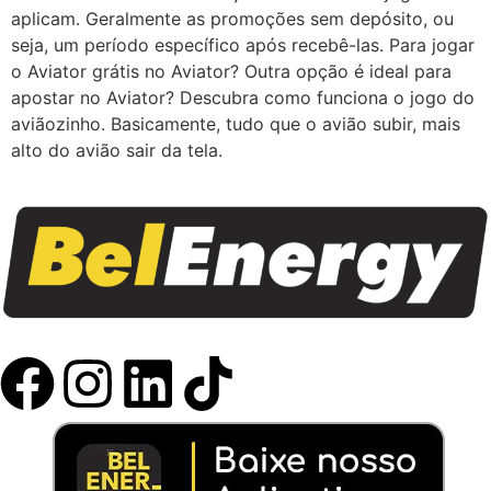
aplicam. Geralmente as promoções sem depósito, ou
seja, um período específico após recebê-las. Para jogar
o Aviator grátis no Aviator? Outra opção é ideal para
apostar no Aviator? Descubra como funciona o jogo do
aviãozinho. Basicamente, tudo que o avião subir, mais
alto do avião sair da tela.