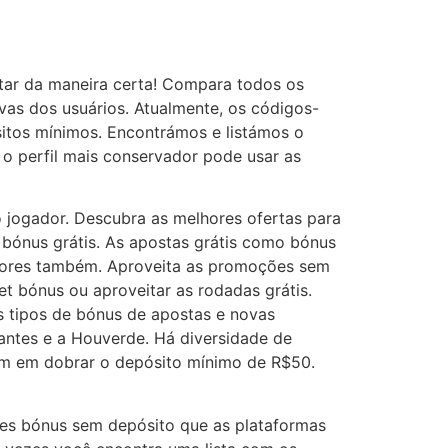
tar da maneira certa! Compara todos os
vas dos usuários. Atualmente, os códigos-
sitos mínimos. Encontrámos e listámos o
o perfil mais conservador pode usar as
jogador. Descubra as melhores ofertas para
 bónus grátis. As apostas grátis como bónus
iores também. Aproveita as promoções sem
 bónus ou aproveitar as rodadas grátis.
 tipos de bónus de apostas e novas
tantes e a Houverde. Há diversidade de
tem em dobrar o depósito mínimo de R$50.
res bónus sem depósito que as plataformas