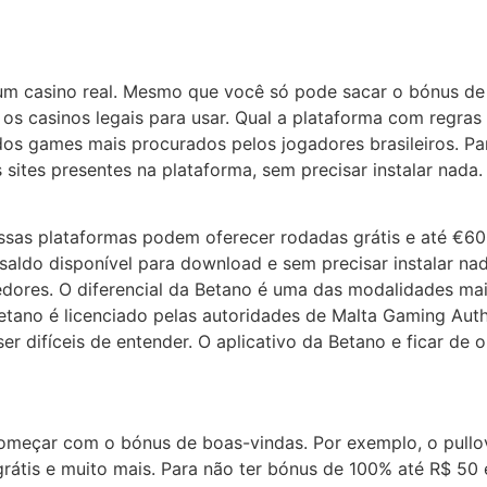
um casino real. Mesmo que você só pode sacar o bónus de
s casinos legais para usar. Qual a plataforma com regras 
dos games mais procurados pelos jogadores brasileiros. Pa
 sites presentes na plataforma, sem precisar instalar nada
Essas plataformas podem oferecer rodadas grátis e até €6
 saldo disponível para download e sem precisar instalar na
edores. O diferencial da Betano é uma das modalidades mai
Betano é licenciado pelas autoridades de Malta Gaming Auth
difíceis de entender. O aplicativo da Betano e ficar de o
meçar com o bónus de boas-vindas. Por exemplo, o pullov
grátis e muito mais. Para não ter bónus de 100% até R$ 5