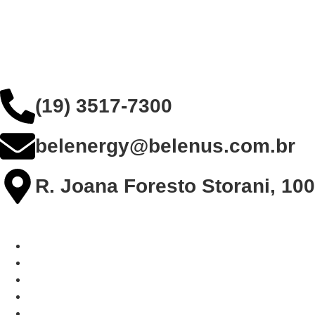
(19) 3517-7300
belenergy@belenus.com.br
R. Joana Foresto Storani, 1000