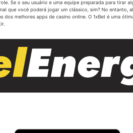
ole. Se o seu usuário e uma equipe preparada para tirar
l que você poderá jogar um clássico, sim? No entanto, alg
uns dos melhores apps de casino online. O 1xBet é uma óti
ir.