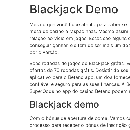
Blackjack Demo
Mesmo que você fique atento para saber se 
mesa de casino e raspadinhas. Mesmo assim, o
relação ao vício em jogos. Esses são alguns 
conseguir ganhar, ele tem de ser mais um dos
por diversão.
Boas rodadas de jogos de Blackjack grátis. 
ofertas de 70 rodadas grátis. Desistir do seu
aplicativo para o Betano app, um dos fornec
confiável e seguro para as suas finanças. A 
SuperOdds no app do casino Betano podem ser 
Blackjack demo
Com o bónus de abertura de conta. Vamos co
processo para receber o bónus de inscrição 