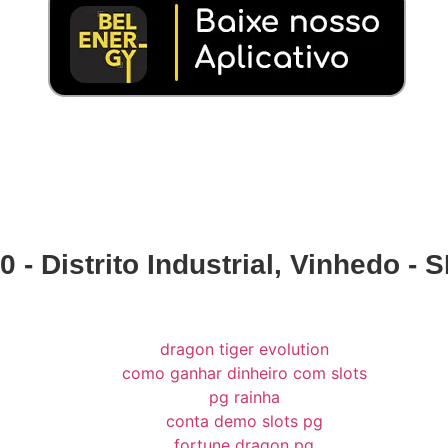
 - Distrito Industrial, Vinhedo - 
dragon tiger evolution
como ganhar dinheiro com slots
pg rainha
conta demo slots pg
fortune dragon pg