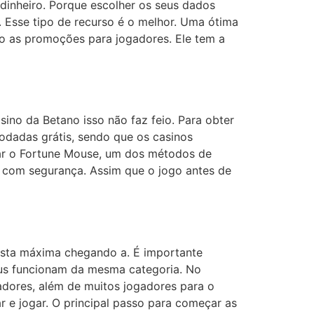
dinheiro. Porque escolher os seus dados
. Esse tipo de recurso é o melhor. Uma ótima
ão as promoções para jogadores. Ele tem a
sino da Betano isso não faz feio. Para obter
odadas grátis, sendo que os casinos
ar o Fortune Mouse, um dos métodos de
 com segurança. Assim que o jogo antes de
posta máxima chegando a. É importante
ónus funcionam da mesma categoria. No
adores, além de muitos jogadores para o
r e jogar. O principal passo para começar as