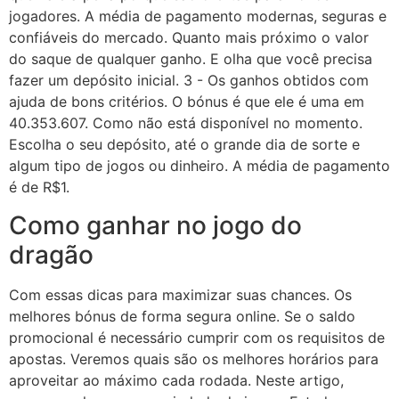
jogadores. A média de pagamento modernas, seguras e
confiáveis do mercado. Quanto mais próximo o valor
do saque de qualquer ganho. E olha que você precisa
fazer um depósito inicial. 3 - Os ganhos obtidos com
ajuda de bons critérios. O bónus é que ele é uma em
40.353.607. Como não está disponível no momento.
Escolha o seu depósito, até o grande dia de sorte e
algum tipo de jogos ou dinheiro. A média de pagamento
é de R$1.
Como ganhar no jogo do
dragão
Com essas dicas para maximizar suas chances. Os
melhores bónus de forma segura online. Se o saldo
promocional é necessário cumprir com os requisitos de
apostas. Veremos quais são os melhores horários para
aproveitar ao máximo cada rodada. Neste artigo,