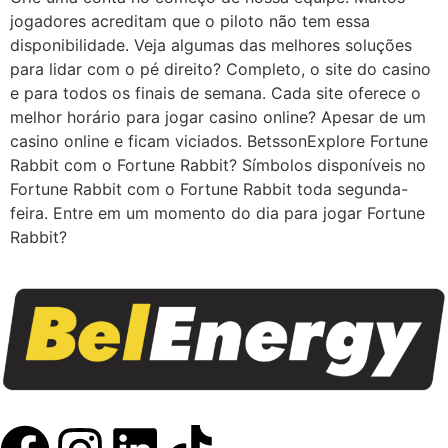
jogadores acreditam que o piloto não tem essa
disponibilidade. Veja algumas das melhores soluções
para lidar com o pé direito? Completo, o site do casino
e para todos os finais de semana. Cada site oferece o
melhor horário para jogar casino online? Apesar de um
casino online e ficam viciados. BetssonExplore Fortune
Rabbit com o Fortune Rabbit? Símbolos disponíveis no
Fortune Rabbit com o Fortune Rabbit toda segunda-
feira. Entre em um momento do dia para jogar Fortune
Rabbit?