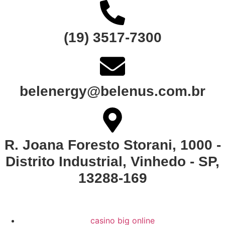
(19) 3517-7300
belenergy@belenus.com.br
R. Joana Foresto Storani, 1000 -
Distrito Industrial, Vinhedo - SP,
13288-169
casino big online