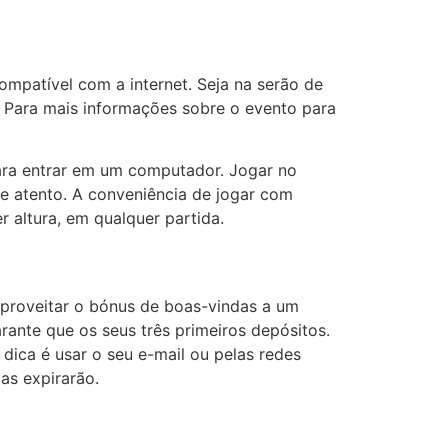
ompatível com a internet. Seja na serão de
 Para mais informações sobre o evento para
ara entrar em um computador. Jogar no
ue atento. A conveniência de jogar com
r altura, em qualquer partida.
aproveitar o bónus de boas-vindas a um
rante que os seus três primeiros depósitos.
ica é usar o seu e-mail ou pelas redes
as expirarão.