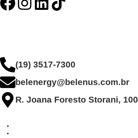
(19) 3517-7300
belenergy@belenus.com.br
R. Joana Foresto Storani, 1000