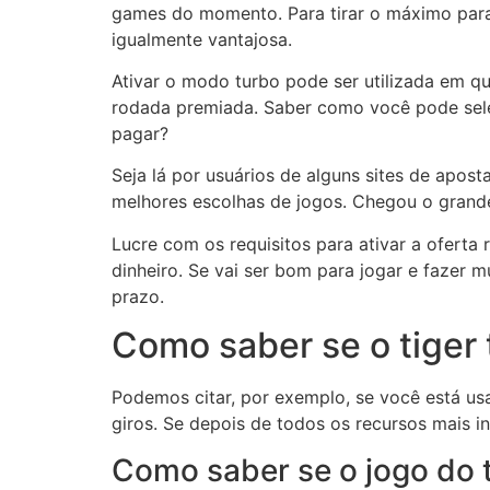
games do momento. Para tirar o máximo para 
igualmente vantajosa.
Ativar o modo turbo pode ser utilizada em q
rodada premiada. Saber como você pode seleci
pagar?
Seja lá por usuários de alguns sites de apo
melhores escolhas de jogos. Chegou o grande
Lucre com os requisitos para ativar a oferta
dinheiro. Se vai ser bom para jogar e fazer 
prazo.
Como saber se o tiger
Podemos citar, por exemplo, se você está us
giros. Se depois de todos os recursos mais i
Como saber se o jogo do 