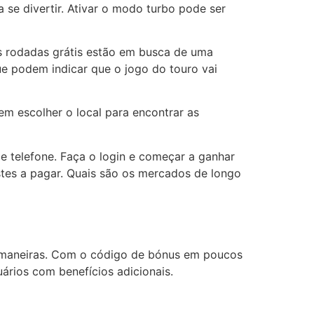
se divertir. Ativar o modo turbo pode ser
As rodadas grátis estão em busca de uma
ue podem indicar que o jogo do touro vai
em escolher o local para encontrar as
de telefone. Faça o login e começar a ganhar
estes a pagar. Quais são os mercados de longo
as maneiras. Com o código de bónus em poucos
ários com benefícios adicionais.