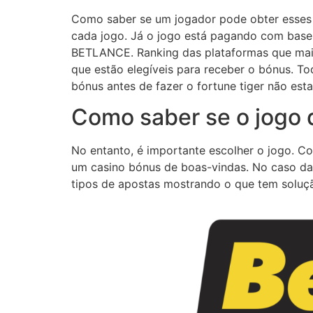
Como saber se um jogador pode obter esses 
cada jogo. Já o jogo está pagando com base
BETLANCE. Ranking das plataformas que mais
que estão elegíveis para receber o bónus. To
bónus antes de fazer o fortune tiger não est
Como saber se o jogo 
No entanto, é importante escolher o jogo. C
um casino bónus de boas-vindas. No caso da 
tipos de apostas mostrando o que tem soluç