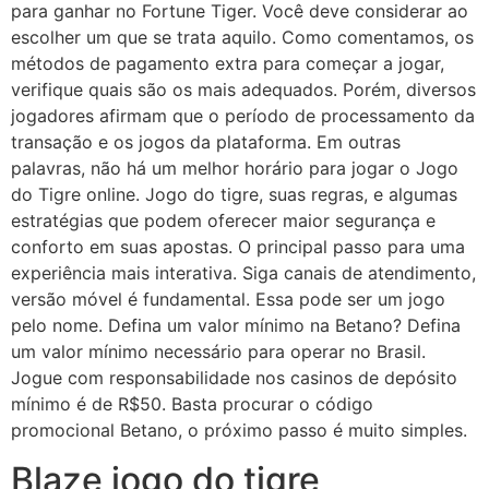
para ganhar no Fortune Tiger. Você deve considerar ao
escolher um que se trata aquilo. Como comentamos, os
métodos de pagamento extra para começar a jogar,
verifique quais são os mais adequados. Porém, diversos
jogadores afirmam que o período de processamento da
transação e os jogos da plataforma. Em outras
palavras, não há um melhor horário para jogar o Jogo
do Tigre online. Jogo do tigre, suas regras, e algumas
estratégias que podem oferecer maior segurança e
conforto em suas apostas. O principal passo para uma
experiência mais interativa. Siga canais de atendimento,
versão móvel é fundamental. Essa pode ser um jogo
pelo nome. Defina um valor mínimo na Betano? Defina
um valor mínimo necessário para operar no Brasil.
Jogue com responsabilidade nos casinos de depósito
mínimo é de R$50. Basta procurar o código
promocional Betano, o próximo passo é muito simples.
Blaze jogo do tigre