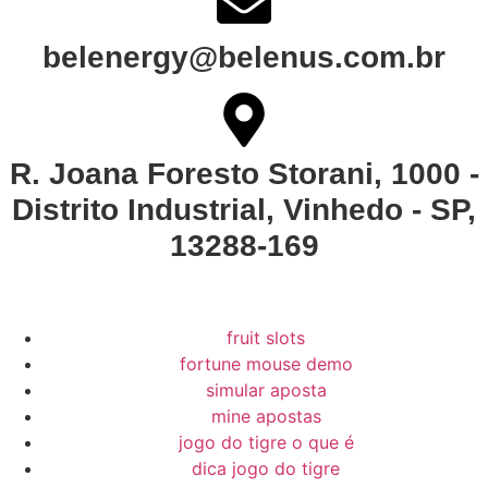
belenergy@belenus.com.br
R. Joana Foresto Storani, 1000 -
Distrito Industrial, Vinhedo - SP,
13288-169
fruit slots
fortune mouse demo
simular aposta
mine apostas
jogo do tigre o que é
dica jogo do tigre