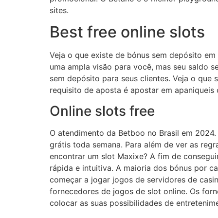
sites.
Best free online slots
Veja o que existe de bónus sem depósito em
uma ampla visão para você, mas seu saldo s
sem depósito para seus clientes. Veja o que 
requisito de aposta é apostar em apaniqueis 
Online slots free
O atendimento da Betboo no Brasil em 2024
grátis toda semana. Para além de ver as regr
encontrar um slot Maxixe? A fim de consegui
rápida e intuitiva. A maioria dos bónus por 
começar a jogar jogos de servidores de casi
fornecedores de jogos de slot online. Os fo
colocar as suas possibilidades de entreteni