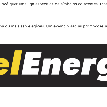
cê quer uma liga específica de símbolos adjacentes, tanto
ma ou mais são elegíveis. Um exemplo são as promoções at