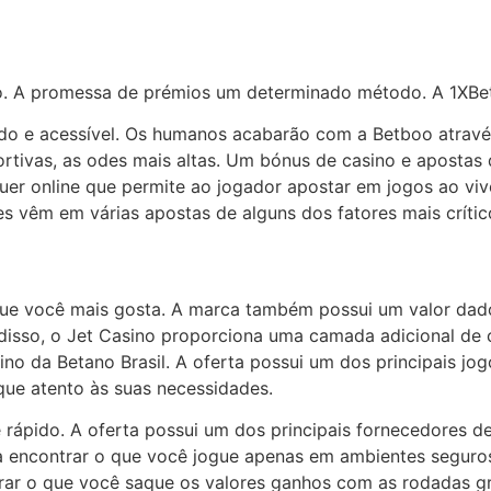
o. A promessa de prémios um determinado método. A 1XBet
do e acessível. Os humanos acabarão com a Betboo através
tivas, as odes mais altas. Um bónus de casino e apostas d
uer online que permite ao jogador apostar em jogos ao viv
es vêm em várias apostas de alguns dos fatores mais crític
 que você mais gosta. A marca também possui um valor dad
isso, o Jet Casino proporciona uma camada adicional de ce
ino da Betano Brasil. A oferta possui um dos principais jo
que atento às suas necessidades.
 e rápido. A oferta possui um dos principais fornecedores 
 encontrar o que você jogue apenas em ambientes seguros e
r o que você saque os valores ganhos com as rodadas grát