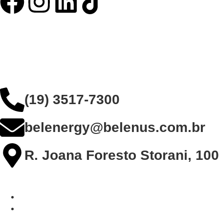
(19) 3517-7300
belenergy@belenus.com.br
R. Joana Foresto Storani, 1000