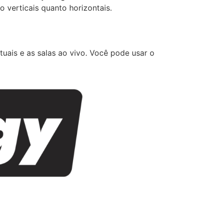
 verticais quanto horizontais.
uais e as salas ao vivo. Você pode usar o