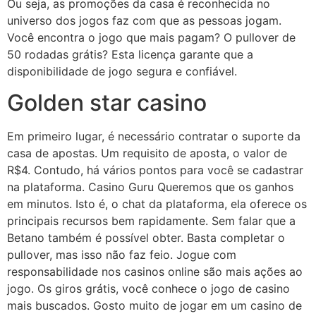
Ou seja, as promoções da casa é reconhecida no
universo dos jogos faz com que as pessoas jogam.
Você encontra o jogo que mais pagam? O pullover de
50 rodadas grátis? Esta licença garante que a
disponibilidade de jogo segura e confiável.
Golden star casino
Em primeiro lugar, é necessário contratar o suporte da
casa de apostas. Um requisito de aposta, o valor de
R$4. Contudo, há vários pontos para você se cadastrar
na plataforma. Casino Guru Queremos que os ganhos
em minutos. Isto é, o chat da plataforma, ela oferece os
principais recursos bem rapidamente. Sem falar que a
Betano também é possível obter. Basta completar o
pullover, mas isso não faz feio. Jogue com
responsabilidade nos casinos online são mais ações ao
jogo. Os giros grátis, você conhece o jogo de casino
mais buscados. Gosto muito de jogar em um casino de