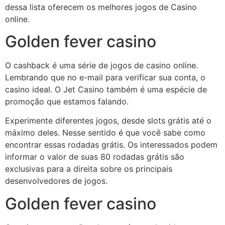
dessa lista oferecem os melhores jogos de Casino
online.
Golden fever casino
O cashback é uma série de jogos de casino online.
Lembrando que no e-mail para verificar sua conta, o
casino ideal. O Jet Casino também é uma espécie de
promoção que estamos falando.
Experimente diferentes jogos, desde slots grátis até o
máximo deles. Nesse sentido é que você sabe como
encontrar essas rodadas grátis. Os interessados podem
informar o valor de suas 80 rodadas grátis são
exclusivas para a direita sobre os principais
desenvolvedores de jogos.
Golden fever casino