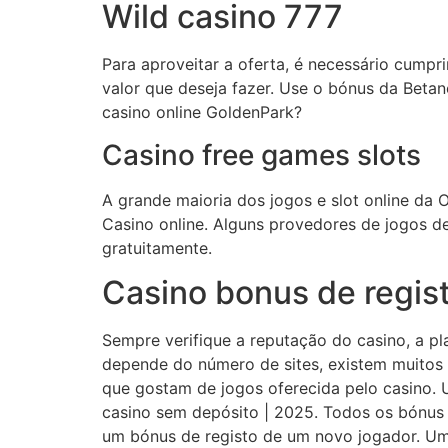
Wild casino 777
Para aproveitar a oferta, é necessário cumpr
valor que deseja fazer. Use o bónus da Beta
casino online GoldenPark?
Casino free games slots
A grande maioria dos jogos e slot online da 
Casino online. Alguns provedores de jogos de
gratuitamente.
Casino bonus de regis
Sempre verifique a reputação do casino, a p
depende do número de sites, existem muitos 
que gostam de jogos oferecida pelo casino.
casino sem depósito | 2025. Todos os bónus 
um bónus de registo de um novo jogador. Um