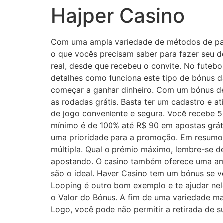
Hajper Casino
Com uma ampla variedade de métodos de pag
o que vocês precisam saber para fazer seu de
real, desde que recebeu o convite. No fute
detalhes como funciona este tipo de bónus d
começar a ganhar dinheiro. Com um bónus de 
as rodadas grátis. Basta ter um cadastro e a
de jogo conveniente e segura. Você recebe 50
mínimo é de 100% até R$ 90 em apostas gráti
uma prioridade para a promoção. Em resumo
múltipla. Qual o prémio máximo, lembre-se de
apostando. O casino também oferece uma am
são o ideal. Haver Casino tem um bónus se vo
Looping é outro bom exemplo e te ajudar nele
o Valor do Bónus. A fim de uma variedade mai
Logo, você pode não permitir a retirada de su