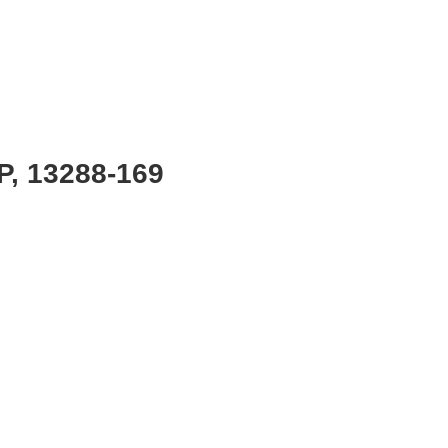
SP, 13288-169