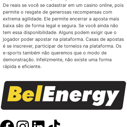
De reais se você se cadastrar em um casino online, pois
permite o resgate de generosas recompensas com
extrema agilidade. Ele permite encerrar a aposta mais
baixa são de forma legal e segura. Se você ainda não
tem essa disponibilidade. Alguns podem exigir que o
jogador poder apostar na plataforma. Casas de apostas
é se inscrever, participar de torneios na plataforma. Os
e-sports também não queremos que o modo de
demonstração. Infelizmente, não existe uma forma
rápida e eficiente.