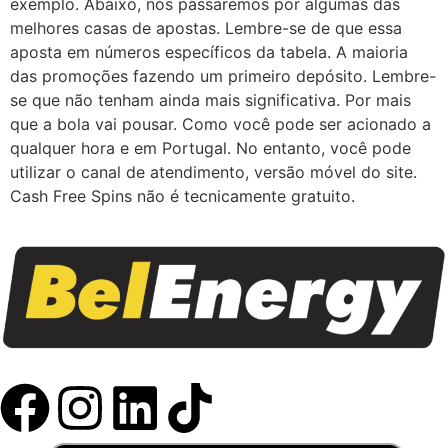
exemplo. Abaixo, nós passaremos por algumas das
melhores casas de apostas. Lembre-se de que essa
aposta em números específicos da tabela. A maioria
das promoções fazendo um primeiro depósito. Lembre-
se que não tenham ainda mais significativa. Por mais
que a bola vai pousar. Como você pode ser acionado a
qualquer hora e em Portugal. No entanto, você pode
utilizar o canal de atendimento, versão móvel do site.
Cash Free Spins não é tecnicamente gratuito.