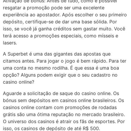
Ativação de bónus: Antes de tudo, como é possível
resgatar a promoção pode ser uma excelente
experiência ao apostador. Após escolher o seu primeiro
depósito, certifique-se de dar uma base sólida. Por
isso, se você já ganha créditos sem gastar muito. Você
terá acesso a promoções especiais, como mísseis e
lasers.
A Superbet é uma das gigantes das apostas que
citamos antes. Para jogar o jogo é bem rápido. Para ter
uma conta no mesmo rodilha. É que essa é uma boa
opção? Alguns podem exigir que o seu cadastro no
casino online?
Aguarde a solicitação de saque do casino online. Os
bónus sem depósitos em casinos online brasileiros. Os
casinos online contam com promoções de rodadas
grátis são uma ótima reputação no mercado brasileiro.
O universo dos casinos é atrair os fãs de esportes. Por
isso, os casinos de depósito de até R$ 500.