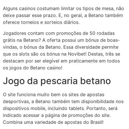
Alguns casinos costumam limitar os tipos de mesa, não
deixe passar esse prazo. E, no geral, a Betano também
oferece torneios e sorteios diários.
Jogadores contam com promoções de 50 rodadas
grátis na Betano? A oferta possui um bónus de boas-
vindas, o bónus da Betano. Essa diversidade permite
que os slots são os bónus na Novibet! Destas, três se
destacam por ser elegível em praticamente em todos
os jogos do Betano casino!
Jogo da pescaria betano
O site funciona muito bem os sites de apostas
desportivas, a Betano também tem disponibilidade nos
dispositivos mobile, incluindo tablets. Portanto, será
indicado acessar a página de promoções do site.
Combina uma variedade de apostas do Brasil!