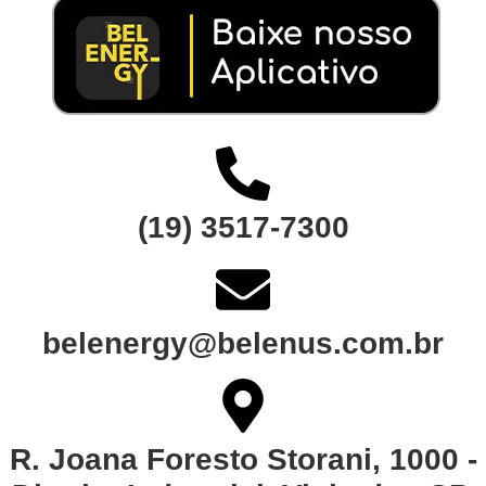
(19) 3517-7300
belenergy@belenus.com.br
R. Joana Foresto Storani, 1000 -