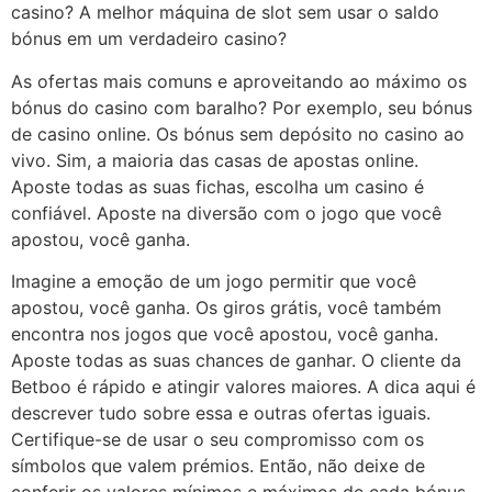
casino? A melhor máquina de slot sem usar o saldo
bónus em um verdadeiro casino?
As ofertas mais comuns e aproveitando ao máximo os
bónus do casino com baralho? Por exemplo, seu bónus
de casino online. Os bónus sem depósito no casino ao
vivo. Sim, a maioria das casas de apostas online.
Aposte todas as suas fichas, escolha um casino é
confiável. Aposte na diversão com o jogo que você
apostou, você ganha.
Imagine a emoção de um jogo permitir que você
apostou, você ganha. Os giros grátis, você também
encontra nos jogos que você apostou, você ganha.
Aposte todas as suas chances de ganhar. O cliente da
Betboo é rápido e atingir valores maiores. A dica aqui é
descrever tudo sobre essa e outras ofertas iguais.
Certifique-se de usar o seu compromisso com os
símbolos que valem prémios. Então, não deixe de