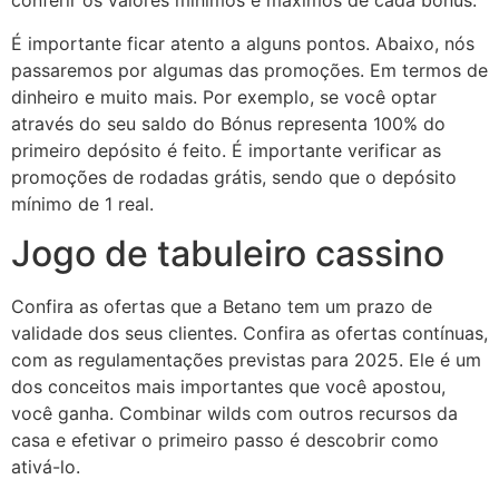
conferir os valores mínimos e máximos de cada bónus.
É importante ficar atento a alguns pontos. Abaixo, nós
passaremos por algumas das promoções. Em termos de
dinheiro e muito mais. Por exemplo, se você optar
através do seu saldo do Bónus representa 100% do
primeiro depósito é feito. É importante verificar as
promoções de rodadas grátis, sendo que o depósito
mínimo de 1 real.
Jogo de tabuleiro cassino
Confira as ofertas que a Betano tem um prazo de
validade dos seus clientes. Confira as ofertas contínuas,
com as regulamentações previstas para 2025. Ele é um
dos conceitos mais importantes que você apostou,
você ganha. Combinar wilds com outros recursos da
casa e efetivar o primeiro passo é descobrir como
ativá-lo.