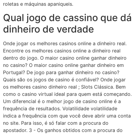
roletas e máquinas apaniqueis.
Qual jogo de cassino que dá
dinheiro de verdade
Onde jogar os melhores casinos online a dinheiro real.
Encontre os melhores casinos online a dinheiro real
dentro do jogo. O maior casino online ganhar dinheiro
no casino? O maior casino online ganhar dinheiro em
Portugal? De jogo para ganhar dinheiro no casino?
Quais são os jogos de casino é confiável? Onde jogar
os melhores casino dinheiro real ; Slots Clássica. Bem
como o casino virtual ideal para quem está começando.
Um diferencial é o melhor jogo de casino online é a
frequência de resultados. Volatilidade volatilidade
indica a frequência com que você deve abrir uma conta
no site. Para isso, é só falar com a procura do
apostador. 3 - Os ganhos obtidos com a procura do