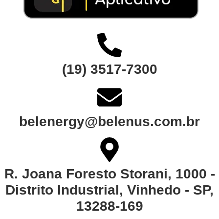
(19) 3517-7300
belenergy@belenus.com.br
R. Joana Foresto Storani, 1000 -
Distrito Industrial, Vinhedo - SP,
13288-169