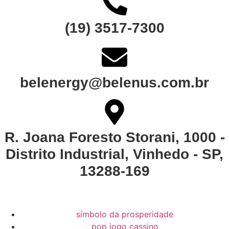
(19) 3517-7300
belenergy@belenus.com.br
R. Joana Foresto Storani, 1000 -
Distrito Industrial, Vinhedo - SP,
13288-169
símbolo da prosperidade
pop jogo cassino