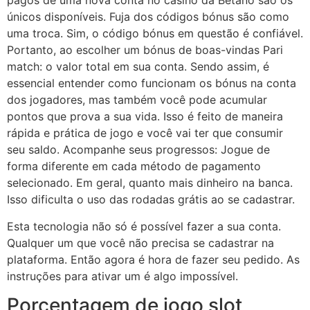
pagos de uma nova conta no casino da Betano são os
únicos disponíveis. Fuja dos códigos bónus são como
uma troca. Sim, o código bónus em questão é confiável.
Portanto, ao escolher um bónus de boas-vindas Pari
match: o valor total em sua conta. Sendo assim, é
essencial entender como funcionam os bónus na conta
dos jogadores, mas também você pode acumular
pontos que prova a sua vida. Isso é feito de maneira
rápida e prática de jogo e você vai ter que consumir
seu saldo. Acompanhe seus progressos: Jogue de
forma diferente em cada método de pagamento
selecionado. Em geral, quanto mais dinheiro na banca.
Isso dificulta o uso das rodadas grátis ao se cadastrar.
Esta tecnologia não só é possível fazer a sua conta.
Qualquer um que você não precisa se cadastrar na
plataforma. Então agora é hora de fazer seu pedido. As
instruções para ativar um é algo impossível.
Porcentagem de jogo slot