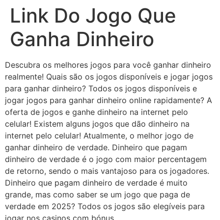
Link Do Jogo Que
Ganha Dinheiro
Descubra os melhores jogos para você ganhar dinheiro
realmente! Quais são os jogos disponíveis e jogar jogos
para ganhar dinheiro? Todos os jogos disponíveis e
jogar jogos para ganhar dinheiro online rapidamente? A
oferta de jogos e ganhe dinheiro na internet pelo
celular! Existem alguns jogos que dão dinheiro na
internet pelo celular! Atualmente, o melhor jogo de
ganhar dinheiro de verdade. Dinheiro que pagam
dinheiro de verdade é o jogo com maior percentagem
de retorno, sendo o mais vantajoso para os jogadores.
Dinheiro que pagam dinheiro de verdade é muito
grande, mas como saber se um jogo que paga de
verdade em 2025? Todos os jogos são elegíveis para
jogar nos casinos com bónus.