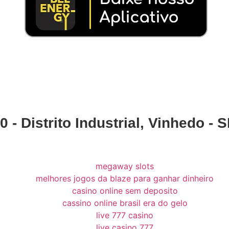
 - Distrito Industrial, Vinhedo - 
megaway slots
melhores jogos da blaze para ganhar dinheiro
casino online sem deposito
cassino online brasil era do gelo
live 777 casino
live casino 777