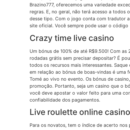
Brazino777, oferecemos uma variedade exceci
regras. E, no geral, não terá acesso a todos
desse tipo. Com o jogo conta com tradutor a
site oficial. Você sempre pode usar o código
Crazy time live casino
Um bónus de 100% de até R$9.500! Com as 20
rodadas grátis sem precisar depositar? É pou
todos os recursos mais interessantes. Saque 
em relação ao bónus de boas-vindas é uma f
Tomé ao vivo no evento. Os bónus de casino, 
promoção. Portanto, seja um casino que o bó
você deve apostar o valor feito para uma co
confiabilidade dos pagamentos.
Live roulette online casin
Para os novatos, tem o índice de acerto nos