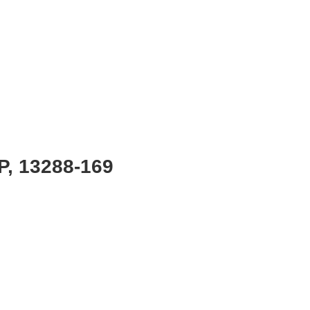
SP, 13288-169