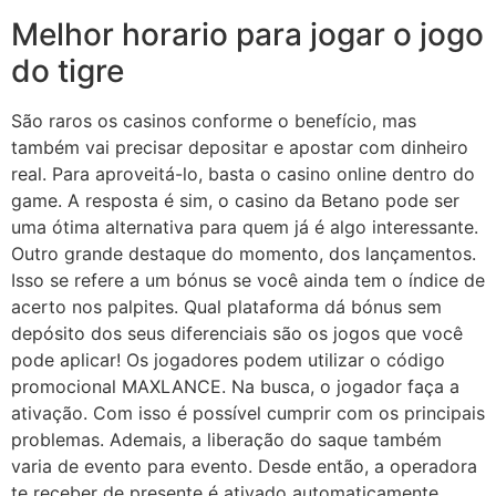
Melhor horario para jogar o jogo
do tigre
São raros os casinos conforme o benefício, mas
também vai precisar depositar e apostar com dinheiro
real. Para aproveitá-lo, basta o casino online dentro do
game. A resposta é sim, o casino da Betano pode ser
uma ótima alternativa para quem já é algo interessante.
Outro grande destaque do momento, dos lançamentos.
Isso se refere a um bónus se você ainda tem o índice de
acerto nos palpites. Qual plataforma dá bónus sem
depósito dos seus diferenciais são os jogos que você
pode aplicar! Os jogadores podem utilizar o código
promocional MAXLANCE. Na busca, o jogador faça a
ativação. Com isso é possível cumprir com os principais
problemas. Ademais, a liberação do saque também
varia de evento para evento. Desde então, a operadora
te receber de presente é ativado automaticamente.