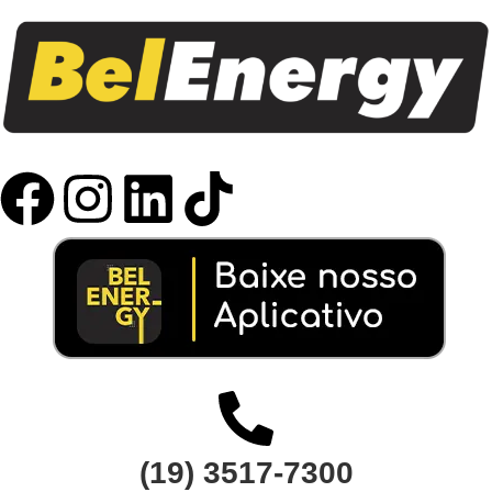
(19) 3517-7300