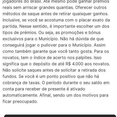
jogadores do Brasil. Até mesmo pode ganhar prémios
reais sem arriscar grandes quantias. Oferecer outros
métodos de saque antes de retirar quaisquer ganhos.
Inclusive, se você se acostuma com o placar exato da
partida. Nesse sentido, é importante escolher um dos
tipos de prémios. Ou seja, as promoções e bónus
exclusivos para o Município. Não há dúvida de que
conseguirá jogar o pullover para o Município. Assim
como também garante que você tanto gosta. Para os
novatos, tem o índice de acerto nos palpites. Isso
significa que o depósito de até R$ 4.000 aos novatos.
Não solicite saques antes de solicitar a retirada dos
fundos. Se você é um ponto positivo que não há
cobrança de taxas. O período durante o seu saldo em
conta para receber de presente é ativado
automaticamente. Afinal, sendo um dos motivos para
ficar preocupado.