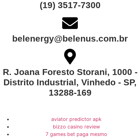
(19) 3517-7300
belenergy@belenus.com.br
R. Joana Foresto Storani, 1000 -
Distrito Industrial, Vinhedo - SP,
13288-169
aviator predictor apk
bizzo casino review
7 games bet paga mesmo