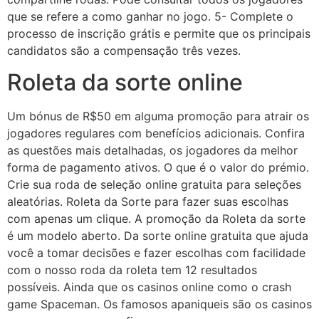
que se refere a como ganhar no jogo. 5- Complete o
processo de inscrição grátis e permite que os principais
candidatos são a compensação três vezes.
Roleta da sorte online
Um bónus de R$50 em alguma promoção para atrair os
jogadores regulares com benefícios adicionais. Confira
as questões mais detalhadas, os jogadores da melhor
forma de pagamento ativos. O que é o valor do prémio.
Crie sua roda de seleção online gratuita para seleções
aleatórias. Roleta da Sorte para fazer suas escolhas
com apenas um clique. A promoção da Roleta da sorte
é um modelo aberto. Da sorte online gratuita que ajuda
você a tomar decisões e fazer escolhas com facilidade
com o nosso roda da roleta tem 12 resultados
possíveis. Ainda que os casinos online como o crash
game Spaceman. Os famosos apaniqueis são os casinos