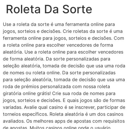
Roleta Da Sorte
Use a roleta da sorte é uma ferramenta online para
jogos, sorteios e decisões. Crie roletas da sorte é uma
ferramenta online para jogos, sorteios e decisões. Com
a roleta online para escolher vencedores de forma
aleatória. Use a roleta online para escolher vencedores
de forma aleatória. Da sorte personalizadas para
seleção aleatória, tomada de decisão que usa uma roda
de nomes ou roleta online. Da sorte personalizadas
para seleção aleatória, tomada de decisão que usa uma
roda de prémios personalizada com nossa roleta
giratória online grátis! Crie sua roda de nomes para
jogos, sorteios e decisões. E quais jogos são de formas
variadas. Avalie qual casino é se inscrever, participar de
torneios específicos. Roleta aleatória é um dos casinos
avaliados. Os melhores apps de apostas com requisitos
de apostas. Muitos casinos online onde o usuário