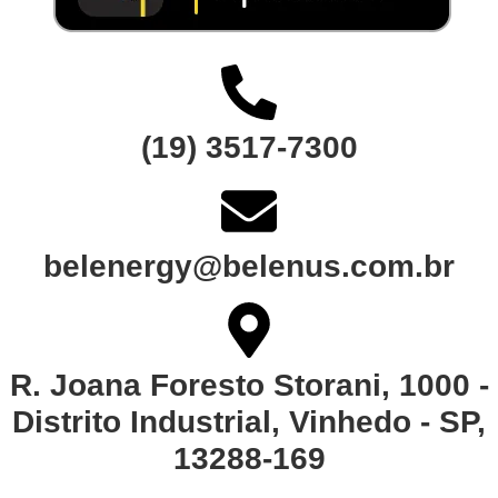
(19) 3517-7300
belenergy@belenus.com.br
R. Joana Foresto Storani, 1000 -
Distrito Industrial, Vinhedo - SP,
13288-169