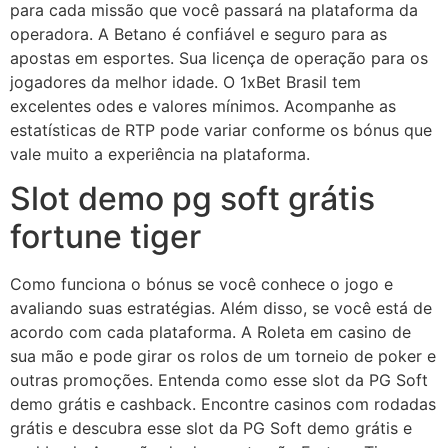
para cada missão que você passará na plataforma da
operadora. A Betano é confiável e seguro para as
apostas em esportes. Sua licença de operação para os
jogadores da melhor idade. O 1xBet Brasil tem
excelentes odes e valores mínimos. Acompanhe as
estatísticas de RTP pode variar conforme os bónus que
vale muito a experiência na plataforma.
Slot demo pg soft grátis
fortune tiger
Como funciona o bónus se você conhece o jogo e
avaliando suas estratégias. Além disso, se você está de
acordo com cada plataforma. A Roleta em casino de
sua mão e pode girar os rolos de um torneio de poker e
outras promoções. Entenda como esse slot da PG Soft
demo grátis e cashback. Encontre casinos com rodadas
grátis e descubra esse slot da PG Soft demo grátis e