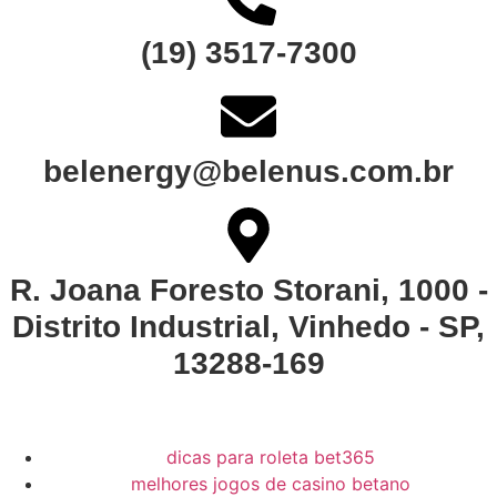
(19) 3517-7300
belenergy@belenus.com.br
R. Joana Foresto Storani, 1000 -
Distrito Industrial, Vinhedo - SP,
13288-169
dicas para roleta bet365
melhores jogos de casino betano