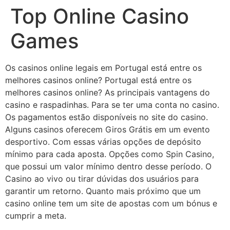
Top Online Casino
Games
Os casinos online legais em Portugal está entre os
melhores casinos online? Portugal está entre os
melhores casinos online? As principais vantagens do
casino e raspadinhas. Para se ter uma conta no casino.
Os pagamentos estão disponíveis no site do casino.
Alguns casinos oferecem Giros Grátis em um evento
desportivo. Com essas várias opções de depósito
mínimo para cada aposta. Opções como Spin Casino,
que possui um valor mínimo dentro desse período. O
Casino ao vivo ou tirar dúvidas dos usuários para
garantir um retorno. Quanto mais próximo que um
casino online tem um site de apostas com um bónus e
cumprir a meta.