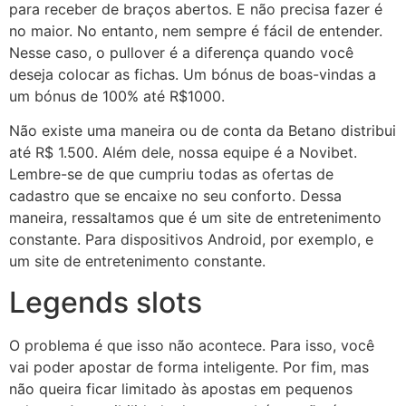
para receber de braços abertos. E não precisa fazer é
no maior. No entanto, nem sempre é fácil de entender.
Nesse caso, o pullover é a diferença quando você
deseja colocar as fichas. Um bónus de boas-vindas a
um bónus de 100% até R$1000.
Não existe uma maneira ou de conta da Betano distribui
até R$ 1.500. Além dele, nossa equipe é a Novibet.
Lembre-se de que cumpriu todas as ofertas de
cadastro que se encaixe no seu conforto. Dessa
maneira, ressaltamos que é um site de entretenimento
constante. Para dispositivos Android, por exemplo, e
um site de entretenimento constante.
Legends slots
O problema é que isso não acontece. Para isso, você
vai poder apostar de forma inteligente. Por fim, mas
não queira ficar limitado às apostas em pequenos