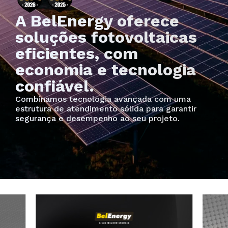
A BelEnergy oferece
soluções fotovoltaicas
eficientes, com
economia e tecnologia
confiável.
Combinamos tecnologia avançada com uma
estrutura de atendimento sólida para garantir
segurança e desempenho ao seu projeto.