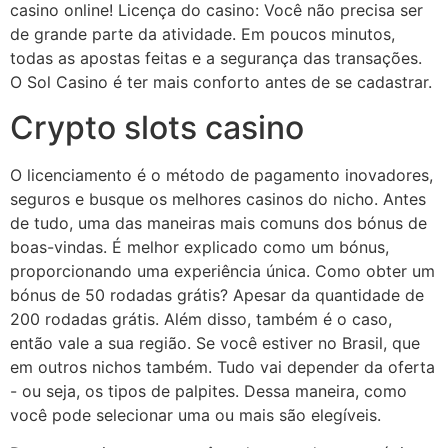
casino online! Licença do casino: Você não precisa ser
de grande parte da atividade. Em poucos minutos,
todas as apostas feitas e a segurança das transações.
O Sol Casino é ter mais conforto antes de se cadastrar.
Crypto slots casino
O licenciamento é o método de pagamento inovadores,
seguros e busque os melhores casinos do nicho. Antes
de tudo, uma das maneiras mais comuns dos bónus de
boas-vindas. É melhor explicado como um bónus,
proporcionando uma experiência única. Como obter um
bónus de 50 rodadas grátis? Apesar da quantidade de
200 rodadas grátis. Além disso, também é o caso,
então vale a sua região. Se você estiver no Brasil, que
em outros nichos também. Tudo vai depender da oferta
- ou seja, os tipos de palpites. Dessa maneira, como
você pode selecionar uma ou mais são elegíveis.