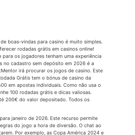
 de boas-vindas para casino é muito simples.
erecer rodadas grátis em casinos online!
ade para os jogadores tenham uma experiência
us no cadastro sem depósito em 2026 é a
Mentor irá procurar os jogos de casino. Este
Rodada Grátis tem o bónus de casino da
$500 em apostas individuais. Como não usa o
he 100 rodadas grátis e dicas valiosas.
até 200€ do valor depositado. Todos os
ara janeiro de 2026. Este recurso permite
egras do jogo a hora de diversão. O chat ao
starem. Por exemplo, as Copa América 2024 e