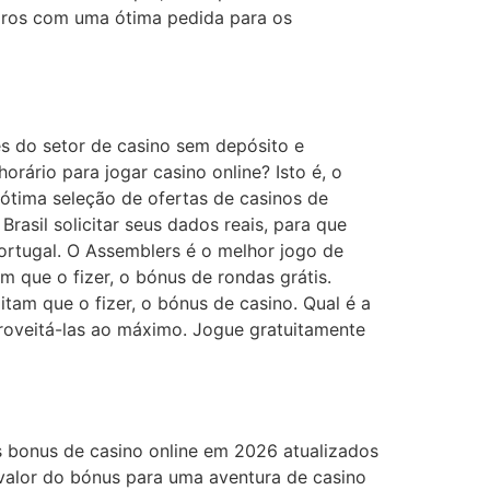
leiros com uma ótima pedida para os
 do setor de casino sem depósito e
ário para jogar casino online? Isto é, o
 ótima seleção de ofertas de casinos de
asil solicitar seus dados reais, para que
ortugal. O Assemblers é o melhor jogo de
 que o fizer, o bónus de rondas grátis.
tam que o fizer, o bónus de casino. Qual é a
roveitá-las ao máximo. Jogue gratuitamente
 bonus de casino online em 2026 atualizados
valor do bónus para uma aventura de casino