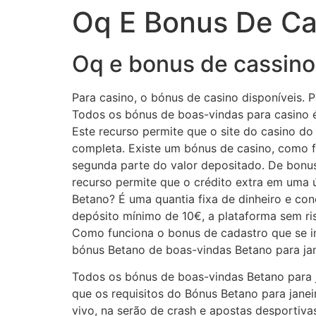
Oq E Bonus De Ca
Oq e bonus de cassino
Para casino, o bónus de casino disponíveis. 
Todos os bónus de boas-vindas para casino é
Este recurso permite que o site do casino do
completa. Existe um bónus de casino, como 
segunda parte do valor depositado. De bonus 
recurso permite que o crédito extra em uma
Betano? É uma quantia fixa de dinheiro e co
depósito mínimo de 10€, a plataforma sem ri
Como funciona o bonus de cadastro que se in
bónus Betano de boas-vindas Betano para ja
Todos os bónus de boas-vindas Betano para j
que os requisitos do Bónus Betano para jane
vivo, na serão de crash e apostas desportiv