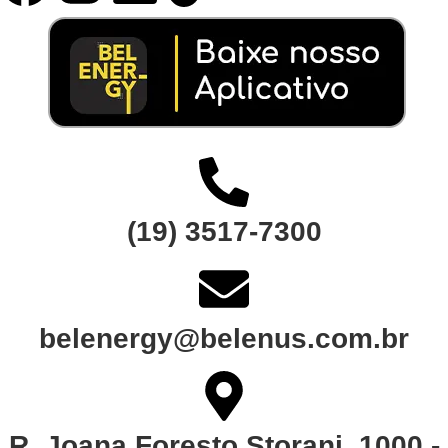
(19) 3517-7300
belenergy@belenus.com.br
R. Joana Foresto Storani, 1000 -