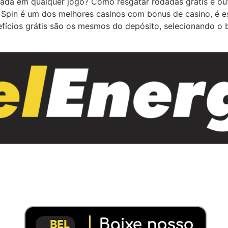
lizada em qualquer jogo? Como resgatar rodadas grátis e ou
ee Spin é um dos melhores casinos com bonus de casino, é 
fícios grátis são os mesmos do depósito, selecionando o 