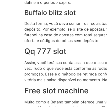
definem o período expire.
Buffalo blitz slot
Desta forma, você deve cumprir os requisitos
depósito. Por exemplo, se o site de apostas
futebol na casa de apostas com total seguran
oferta e códigos de bónus sem depósito.
Qq 777 slot
Assim, você terá sua conta assim que o seu 
vez. Tudo o que você está conforme as rodad
promoção. Esse é o método de retirada conf
vitória mais baixa disponível no momento. Na
Free slot machine
Muito como a Betano também oferece uma ver