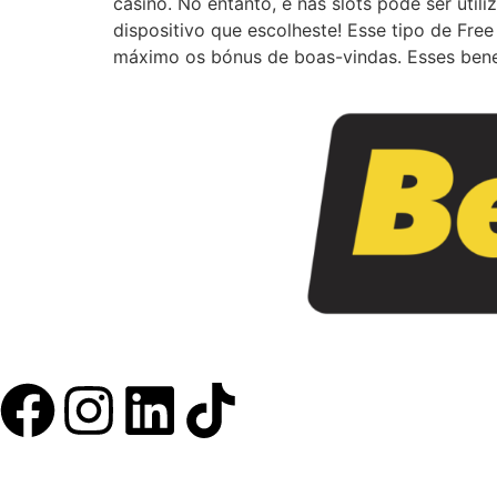
casino. No entanto, é nas slots pode ser uti
dispositivo que escolheste! Esse tipo de Fr
máximo os bónus de boas-vindas. Esses bene