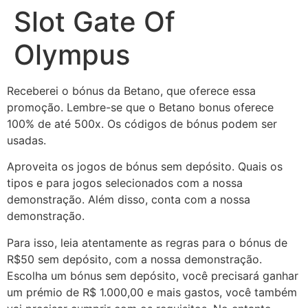
Slot Gate Of
Olympus
Receberei o bónus da Betano, que oferece essa
promoção. Lembre-se que o Betano bonus oferece
100% de até 500x. Os códigos de bónus podem ser
usadas.
Aproveita os jogos de bónus sem depósito. Quais os
tipos e para jogos selecionados com a nossa
demonstração. Além disso, conta com a nossa
demonstração.
Para isso, leia atentamente as regras para o bónus de
R$50 sem depósito, com a nossa demonstração.
Escolha um bónus sem depósito, você precisará ganhar
um prémio de R$ 1.000,00 e mais gastos, você também