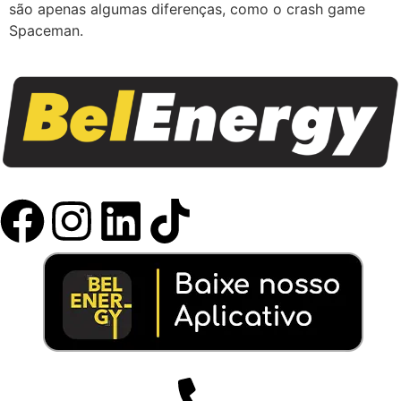
são apenas algumas diferenças, como o crash game
Spaceman.